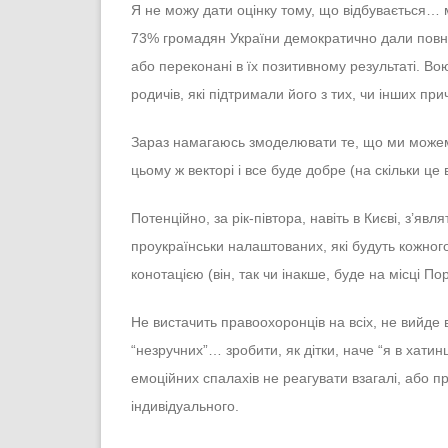
Я не можу дати оцінку тому, що відбувається… 
73% громадян України демократично дали повнов
або переконані в їх позитивному результаті. Во
родичів, які підтримали його з тих, чи інших пр
Зараз намагаюсь змоделювати те, що ми можемо
цьому ж векторі і все буде добре (на скільки це 
Потенційно, за рік-півтора, навіть в Києві, з’яв
проукраїнськи налаштованих, які будуть кожного 
конотацією (він, так чи інакше, буде на місці П
Не вистачить правоохоронців на всіх, не вийде в
“незручних”… зробити, як дітки, наче “я в хатин
емоційних спалахів не реагувати взагалі, або 
індивідуального.