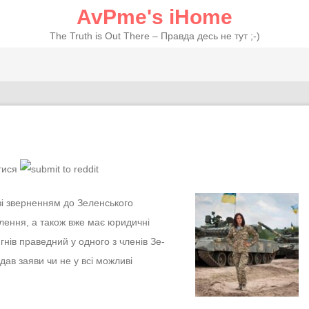
AvPme's iHome
The Truth is Out There – Правда десь не тут ;-)
 зі зверненням до Зеленського
лення, а також вже має юридичні
гнів праведний у одного з членів Зе-
ав заяви чи не у всі можливі