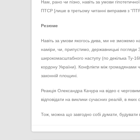
Нам, рано чи пізно, навіть за умови гіпотетичн
ПТСР [лише в третьому читанні виправив з “ПТР
Резюме
Навіть за умови якогось дива, ми не зможемо н
наміри, чи, припустимо, державницькі погляди 
широкомасштабного наступу (по декілька Ту-16
кордону України). Конфлікти між громадянами ча
законній площині.
Реакція Олександра Качура на відео є черговим д
відповідати на виклики сучасних реалій, в яких
Тож, можна що завгодно собі думати, будувати в