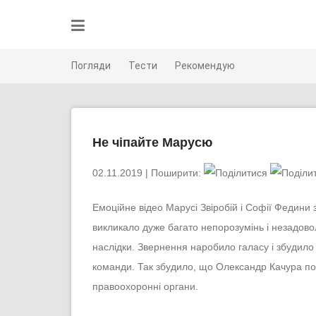
Skip
to
content
Погляди
Тести
Рекомендую
Не чіпайте Марусю
02.11.2019
| Поширити:
Емоційне відео Марусі Звіробій і Софії Федини
викликало дуже багато непорозумінь і незадово
наслідки. Звернення наробило галасу і збудило 
команди. Так збудило, що Олександр Качура под
правоохоронні органи.