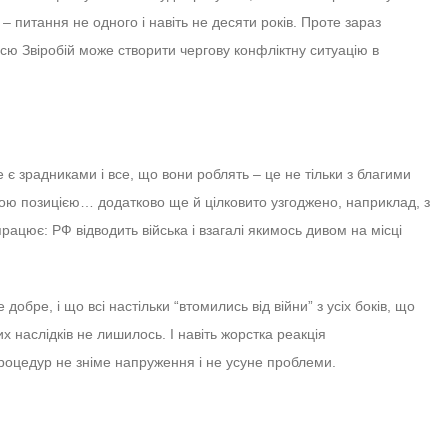
– питання не одного і навіть не десяти років. Проте зараз
сю Звіробій може створити чергову конфліктну ситуацію в
є зрадниками і все, що вони роблять – це не тільки з благими
ою позицією… додатково ще й цілковито узгоджено, наприклад, з
рацює: РФ відводить війська і взагалі якимось дивом на місці
обре, і що всі настільки “втомились від війни” з усіх боків, що
х наслідків не лишилось. І навіть жорстка реакція
роцедур не зніме напруження і не усуне проблеми.