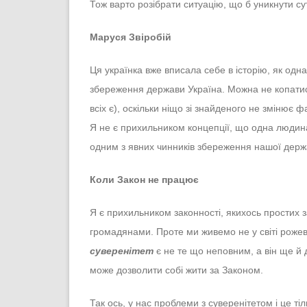
Тож варто розібрати ситуацію, що б уникнути су
Маруся Звіробій
Ця українка вже вписала себе в історію, як одн
збереження держави Україна. Можна не копатись
всіх є), оскільки ніщо зі знайденого не змінює 
Я не є прихильником концепції, що одна людина
одним з явних чинників збереження нашої держ
Коли Закон не працює
Я є прихильником законності, якихось простих 
громадянами. Проте ми живемо не у світі рожев
суверенітет
є не те що неповним, а він ще й 
може дозволити собі жити за Законом.
Так ось, у нас проблеми з суверенітетом і це т