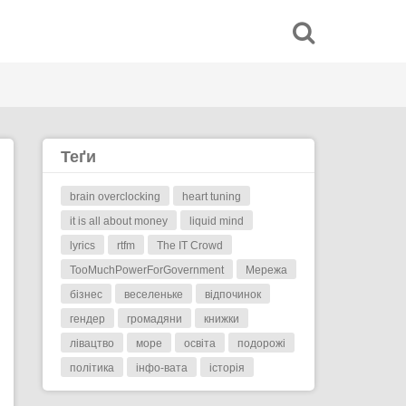
Теґи
brain overclocking
heart tuning
it is all about money
liquid mind
lyrics
rtfm
The IT Crowd
TooMuchPowerForGovernment
Мережа
бізнес
веселеньке
відпочинок
гендер
громадяни
книжки
лівацтво
море
освіта
подорожі
політика
інфо-вата
історія