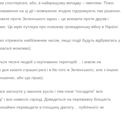
ми спостерігачі, або, в найкращому випадку – гвинтики. Плюс
аження на ці дії і мовчазною згодою підтримують такі рішення,
ювати проти Зеленського зараз – це воювати проти друзів і
ичин. Це мрія путлєра про показову громадянську війну в Україні.
 отримати найближчим часом, якщо події будуть відбуватись у
взагалі можливо).
ляться тисячі людей з окупованих територій… і зовсім не
дня казати страшні речі і в бік того ж Зеленського, але з іншою
орошенко, або ще гірше).
се запхнути у законне русло і тим-паче “посадити” всіх
ці” і все навколо гаразд. Доведеться на переважну більшість
принаймні переводити в площину діалогу… публічного чи