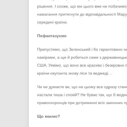
рішення. І схоже, що ми цього вже не побачимо 
намагання притягнути до відповідальності Мару
середині країни.
Пофантазуємо
Припустимо, що Зеленський і Ко гарантовано не 
намірами, а ще й робиться саме з державницьк
США. Уявімо, що воно все красиво і безкровно п
країни-окупанта знову ліси та ведмеді…
Чи не думаєте ви, що на цьому все одразу стане д
настала тиша і спокій? Не буває так, що б жодни
правоохоронців при дотриманні всіх законних п
Що маємо?