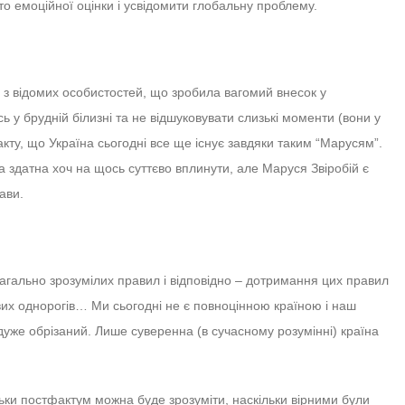
то емоційної оцінки і усвідомити глобальну проблему.
а з відомих особистостей, що зробила вагомий внесок у
 у брудній білизні та не відшуковувати слизькі моменти (вони у
факту, що Україна сьогодні все ще існує завдяки таким “Марусям”.
 здатна хоч на щось суттєво вплинути, але Маруся Звіробій є
ави.
загально зрозумілих правил і відповідно – дотримання цих правил
их однорогів… Ми сьогодні не є повноцінною країною і наш
дуже обрізаний. Лише суверенна (в сучасному розумінні) країна
ільки постфактум можна буде зрозуміти, наскільки вірними були