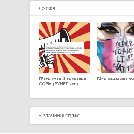
Схоже
П’ять стадій визнання…
Більша-менша ж
СОРМ (РУНЕТ ver.)
Post
ЗЛОЧИНЦІ СПДФО
navigation