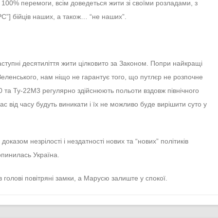
ої 100% перемоги, всім доведеться жити зі своїми розладами, з
С”] бійців наших, а також… “не наших”.
аступні десятиліття жити цілковито за Законом. Попри найкращі
Зеленського, нам ніщо не гарантує того, що путлєр не розпочне
0 та Ту-22М3 регулярно здійснюють польоти вздовж північного
с від часу будуть виникати і їх не можливо буде вирішити суто у
оказом незрілості і нездатності нових та “нових” політиків
 опинилась Україна.
 голові повітряні замки, а Марусю залиште у спокої.