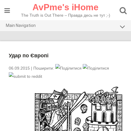
Skip
AvPme's iHome
to
content
The Truth is Out There – Правда десь не тут ;-)
Main Navigation
Погляди
Тести
Удар по Європі
Рекомендую
06.09.2015
| Поширити: