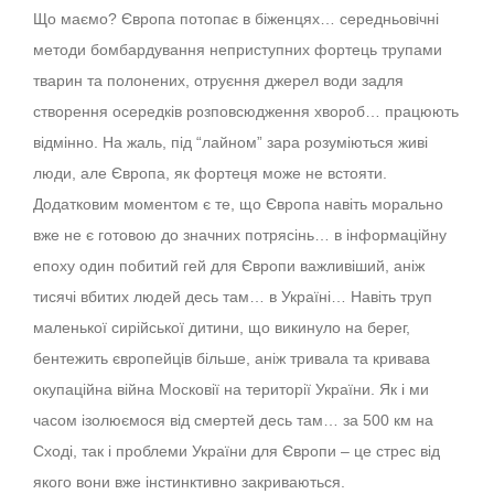
Що маємо? Європа потопає в біженцях… середньовічні
методи бомбардування неприступних фортець трупами
тварин та полонених, отруєння джерел води задля
створення осередків розповсюдження хвороб… працюють
відмінно. На жаль, під “лайном” зара розуміються живі
люди, але Європа, як фортеця може не встояти.
Додатковим моментом є те, що Європа навіть морально
вже не є готовою до значних потрясінь… в інформаційну
епоху один побитий гей для Європи важливіший, аніж
тисячі вбитих людей десь там… в Україні… Навіть труп
маленької сирійської дитини, що викинуло на берег,
бентежить європейців більше, аніж тривала та кривава
окупаційна війна Московії на території України. Як і ми
часом ізолюємося від смертей десь там… за 500 км на
Сході, так і проблеми України для Європи – це стрес від
якого вони вже інстинктивно закриваються.