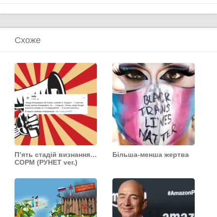
Схоже
П’ять стадій визнання…
Більша-менша жертва
СОРМ (РУНЕТ ver.)