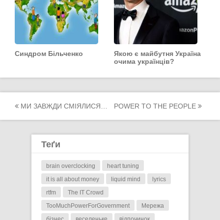
Синдром Більченко
Якою є майбутня Україна
очима українців?
Post
МИ ЗАВЖДИ СМІЯЛИСЯ…
POWER TO THE PEOPLE
navigation
Теґи
brain overclocking
heart tuning
it is all about money
liquid mind
lyrics
rtfm
The IT Crowd
TooMuchPowerForGovernment
Мережа
бізнес
веселеньке
відпочинок