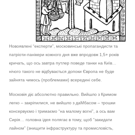
Новоявлені “експерти”, московинські пропагандисти та
патріоти-панікери кожного дня вже впродовж 1,5+ років
кричать, що ось завтра путлер поведе танки на Київ…
нічого такого не відбувається допоки Європа не буде
зайнята чимось (проблемами) всередині себе.
Московія діє абсолютно правильно. Вийшло з Кримом
легко – закріпилися, не вийшло з даМбасом – трошки
консервуємо і тримаємо “на малому вогні”, а ось вам
Сирія… головна ідея полягає в тому, щоб “закидати
лайном” (знищити інфраструктуру та промисловість,