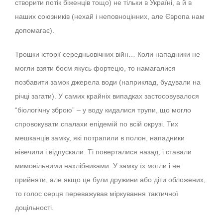
створити потік біженців тощо) не тільки в Україні, а й в
наших союзників (нехай і неповноцінних, але Європа нам
допомагає).
Трошки історії середньовічних війн… Коли нападники не
могли взяти боєм якусь фортецю, то намагалися
позбавити замок джерела води (наприклад, будували на
річці загати). У самих крайніх випадках застосовувалося
“біологічну зброю” – у воду кидалися трупи, що могло
спровокувати спалахи епідемій по всій окрузі. Тих
мешканців замку, які потрапили в полон, нападники
нівечили і відпускали. Ті поверталися назад, і ставали
мимовільними нахлібниками. У замку їх могли і не
прийняти, але якщо це були дружини або діти обложених,
то голос серця переважував міркування тактичної
доцільності.