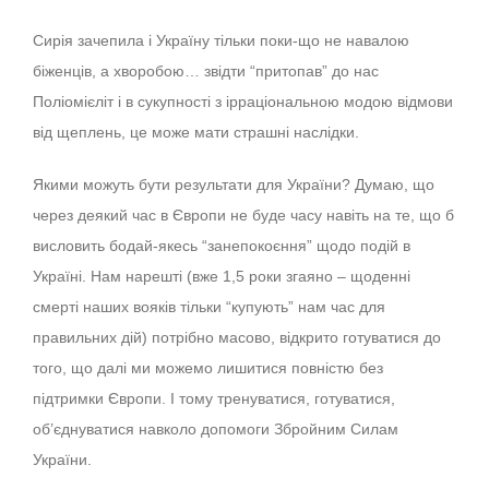
Сирія зачепила і Україну тільки поки-що не навалою
біженців, а хворобою… звідти “притопав” до нас
Поліомієліт і в сукупності з ірраціональною модою відмови
від щеплень, це може мати страшні наслідки.
Якими можуть бути результати для України? Думаю, що
через деякий час в Європи не буде часу навіть на те, що б
висловить бодай-якесь “занепокоєння” щодо подій в
Україні. Нам нарешті (вже 1,5 роки згаяно – щоденні
смерті наших вояків тільки “купують” нам час для
правильних дій) потрібно масово, відкрито готуватися до
того, що далі ми можемо лишитися повністю без
підтримки Європи. І тому тренуватися, готуватися,
об’єднуватися навколо допомоги Збройним Силам
України.