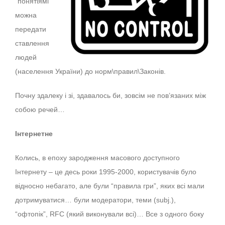
“понятіямі”
можна
передати
ставлення
людей
(населення України) до норм\правил\Законів.
Почну здалеку і зі, здавалось би, зовсім не пов’язаних між
собою речей…
Інтернетне
Колись, в епоху зародження масового доступного
Інтернету – це десь роки 1995-2000, користувачів було
відносно небагато, але були “правила гри”, яких всі мали
дотримуватися… були модератори, теми (subj.),
“офтопік”, RFC (який виконували всі)… Все з одного боку