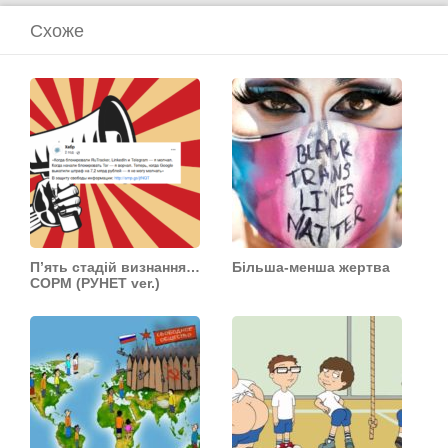
Схоже
П’ять стадій визнання…
Більша-менша жертва
СОРМ (РУНЕТ ver.)