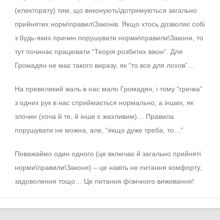
(електорату) тим, що виконують\дотримуються загально
прийнятих норм\правил\Законів. Якщо хтось дозволяє собі
з будь-яких причин порушувати норми\правили\Закони, то
тут починає працювати “
Теорія розбитих вікон
“. Для
Громадян не має такого виразу, як “то все для лохов”…
На превеликий жаль в нас мало Громадян, і тому “гречка”
з одних рук в нас сприймається нормально, а інших, як
злочин (хоча й те, й інше є жахливим)… Правила
порушувати не можна, але, “якщо дуже треба, то…”
Поважаймо один одного (це включає й загально прийняті
норми\правили\Закони) – це навіть не питання комфорту,
задоволення тощо… Це питання фізичного виживання!