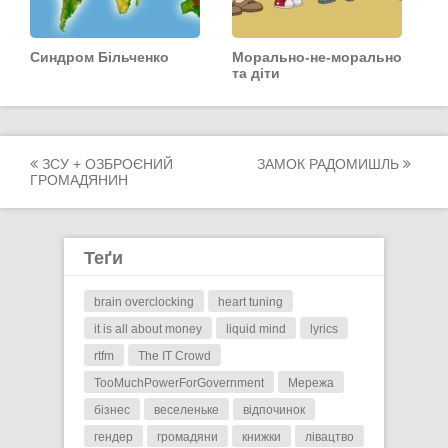
Синдром Більченко
Морально-не-морально
та діти
Post
ЗСУ + ОЗБРОЄНИЙ
ЗАМОК РАДОМИШЛЬ
ГРОМАДЯНИН
navigation
Теґи
brain overclocking
heart tuning
it is all about money
liquid mind
lyrics
rtfm
The IT Crowd
TooMuchPowerForGovernment
Мережа
бізнес
веселеньке
відпочинок
гендер
громадяни
книжки
лівацтво