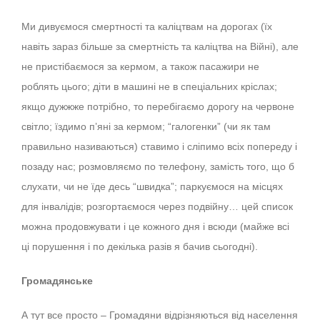
Ми дивуємося смертності та каліцтвам на дорогах (їх
навіть зараз більше за смертність та каліцтва на Війні), але
не пристібаємося за кермом, а також пасажири не
роблять цього; діти в машині не в спеціальних кріслах;
якщо дужжже потрібно, то перебігаємо дорогу на червоне
світло; їздимо п’яні за кермом; “галогенки” (чи як там
правильно називаються) ставимо і сліпимо всіх попереду і
позаду нас; розмовляємо по телефону, замість того, що б
слухати, чи не їде десь “швидка”; паркуємося на місцях
для інвалідів; розгортаємося через подвійну… цей список
можна продовжувати і це кожного дня і всюди (майже всі
ці порушення і по декілька разів я бачив сьогодні).
Громадянське
А тут все просто – Громадяни відрізняються від населення