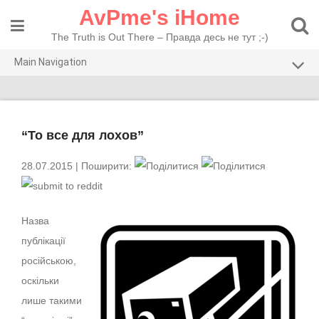
Skip
AvPme's iHome
to
content
The Truth is Out There – Правда десь не тут ;-)
Main Navigation
Погляди
Тести
“То все для лохов”
Рекомендую
28.07.2015
| Поширити:
Назва
публікації
російською,
оскільки
лише такими