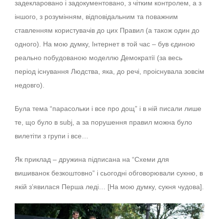
задекларовано і задокументовано, з чітким контролем, а з
іншого, з розумінням, відповідальним та поважним
ставленням користувачів до цих Правил (а також один до
одного). На мою думку, Інтернет в той час – був єдиною
реально побудованою моделлю Демократії (за весь
період існування Людства, яка, до речі, проіснувала зовсім
недовго).
Була тема “парасольки і все про дощ” і в ній писали лише
те, що було в subj, а за порушення правил можна було
вилетіти з групи і все…
Як приклад – дружина підписана на “
Схеми для
вишиванок безкоштовно
” і сьогодні обговорювали сукню, в
якій з’явилася Перша леді… [На мою думку, сукня чудова].