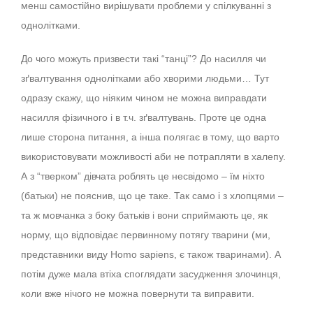
менш самостійно вирішувати проблеми у спілкуванні з
однолітками.
До чого можуть призвести такі “танці”? До насилля чи
зґвалтування однолітками або хворими людьми… Тут
одразу скажу, що ніяким чином не можна виправдати
насилля фізичного і в т.ч. зґвалтувань. Проте це одна
лише сторона питання, а інша полягає в тому, що варто
використовувати можливості аби не потрапляти в халепу.
А з “тверком” дівчата роблять це несвідомо – їм ніхто
(батьки) не пояснив, що це таке. Так само і з хлопцями –
та ж мовчанка з боку батьків і вони сприймають це, як
норму, що відповідає первинному потягу тварини (ми,
представники виду Homo sapiens, є також тваринами). А
потім дуже мала втіха споглядати засудження злочинця,
коли вже нічого не можна повернути та виправити.