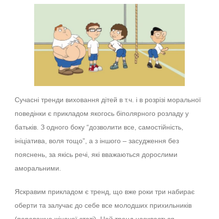
Сучасні тренди виховання дітей в т.ч. і в розрізі моральної
поведінки є прикладом якогось біполярного розладу у
батьків. З одного боку “дозволити все, самостійність,
ініціатива, воля тощо”, а з іншого – засудження без
пояснень, за якісь речі, які вважаються дорослими
аморальними.
Яскравим прикладом є тренд, що вже роки три набирає
оберти та залучає до себе все молодших прихильників