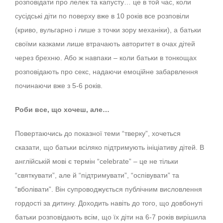
розповідати про лелек та капусту… це в той час, коли
сусідські діти по поверху вже в 10 років все розповіли
(криво, вульгарно і лише з точки зору механіки), а батьки
своїми казками лише втрачають авторитет в очах дітей
через брехню. Або ж навпаки – коли батьки в тонкощах
розповідають про секс, надаючи емоційне забарвлення
починаючи вже з 5-6 років.
Роби все, що хочеш, але…
Повертаючись до показної теми “тверку”, хочеться
сказати, що батьки всіляко підтримують ініціативу дітей. В
англійській мові є термін “celebrate” – це не тільки
“святкувати”, але й “підтримувати”, “оспівувати” та
“вболівати”. Він супроводжується публічним висловлення
гордості за дитину. Доходить навіть до того, що довбонуті
батьки розповідають всім, що їх діти на 6-7 років вирішила