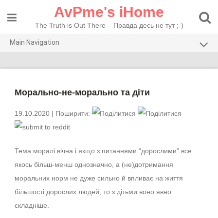
Skip
AvPme's iHome
to
content
The Truth is Out There – Правда десь не тут ;-)
Main Navigation
Погляди
Тести
Морально-не-морально та діти
Рекомендую
19.10.2020
| Поширити:
Тема моралі вічна і якщо з питаннями “дорослими” все
якось більш-менш однозначно, а (не)дотримання
моральних норм не дуже сильно й впливає на життя
більшості дорослих людей, то з дітьми воно явно
складніше.