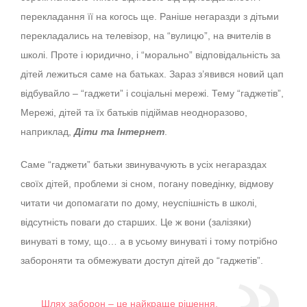
перекладання її на когось ще. Раніше негаразди з дітьми
перекладались на телевізор, на “вулицю”, на вчителів в
школі. Проте і юридично, і “морально” відповідальність за
дітей лежиться саме на батьках. Зараз з’явився новий цап
відбувайло – “гаджети” і соціальні мережі. Тему “гаджетів”,
Мережі, дітей та їх батьків підіймав неодноразово,
наприклад,
Діти та Інтернет
.
Саме “гаджети” батьки звинувачують в усіх негараздах
своїх дітей, проблеми зі сном, погану поведінку, відмову
читати чи допомагати по дому, неуспішність в школі,
відсутність поваги до старших. Це ж вони (залізяки)
винуваті в тому, що… а в усьому винуваті і тому потрібно
забороняти та обмежувати доступ дітей до “гаджетів”.
Шлях заборон – це найкраще рішення,