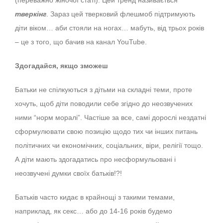
(переважно жіночої статі). Цей тренд називається
тверкінг
. Зараз цей тверковий флешмоб підтримують
діти віком… аби стояли на ногах… мабуть, від трьох років
– це з того, що бачив на канал YouTube.
Здогадайся, якщо зможеш
Батьки не спілкуються з дітьми на складні теми, проте
хочуть, щоб діти поводили себе згідно до неозвучених
ними “норм моралі”. Частіше за все, самі дорослі нездатні
сформулювати свою позицію щодо тих чи інших питань
політичних чи економічних, соціальних, віри, релігії тощо.
А діти мають здогадатись про несформульовані і
неозвучені думки своїх батьків!?!
Батьків часто кидає в крайнощі з такими темами,
наприклад, як секс… або до 14-16 років будемо