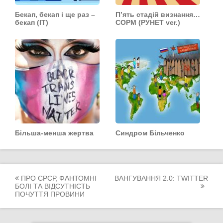
Бекап, бекап і ще раз –
П’ять стадій визнання…
бекап (IT)
СОРМ (РУНЕТ ver.)
Більша-менша жертва
Синдром Більченко
Post
ПРО СРСР, ФАНТОМНІ
ВАНГУВАННЯ 2.0: TWITTER
БОЛІ ТА ВІДСУТНІСТЬ
navigation
ПОЧУТТЯ ПРОВИНИ