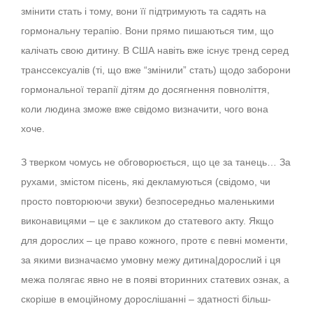
змінити стать і тому, вони її підтримують та садять на
гормональну терапію. Вони прямо пишаються тим, що
калічать свою дитину. В США навіть вже існує тренд серед
транссексуалів (ті, що вже “змінили” стать) щодо заборони
гормональної терапії дітям до досягнення повноліття,
коли людина зможе вже свідомо визначити, чого вона
хоче.
З тверком чомусь не обговорюється, що це за танець… За
рухами, змістом пісень, які декламуються (свідомо, чи
просто повторюючи звуки) безпосередньо маленькими
виконавицями – це є закликом до статевого акту. Якщо
для дорослих – це право кожного, проте є певні моменти,
за якими визначаємо умовну межу дитина|дорослий і ця
межа полягає явно не в появі вторинних статевих ознак, а
скоріше в емоційному дорослішанні – здатності більш-