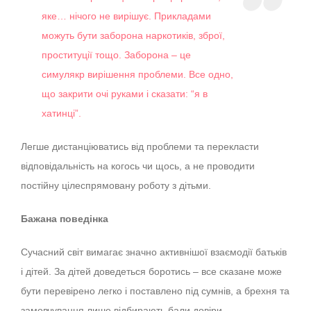
яке… нічого не вирішує. Прикладами
можуть бути заборона наркотиків, зброї,
проституції тощо. Заборона – це
симулякр вирішення проблеми. Все одно,
що закрити очі руками і сказати: “я в
хатинці”.
Легше дистанціюватись від проблеми та перекласти
відповідальність на когось чи щось, а не проводити
постійну цілеспрямовану роботу з дітьми.
Бажана поведінка
Сучасний світ вимагає значно активнішої взаємодії батьків
і дітей. За дітей доведеться боротись – все сказане може
бути перевірено легко і поставлено під сумнів, а брехня та
замовчування лише відбирають бали довіри.