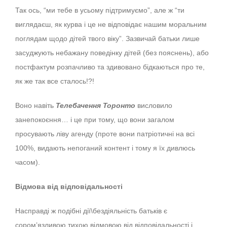
Так ось, “ми тебе в усьому підтримуємо”, але ж “ти
виглядаєш, як курва і це не відповідає нашим моральним
поглядам щодо дітей твого віку”. Зазвичай батьки лише
засуджують небажану поведінку дітей (без пояснень), або
постфактум розпачливо та здивовано бідкаються про те,
як же так все сталось!?!
Воно навіть
Телебачення Торонто
висловило
занепокоєння… і це при тому, що вони загалом
просувають ліву агенду (проте вони патріотичні на всі
100%, видають непоганий контент і тому я їх дивлюсь
часом).
Відмова від відповідальності
Насправді ж подібні дії\бездіяльність батьків є
сором’язливою тихою відмовою від відповідальності і