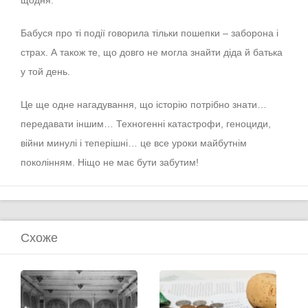
щодня.
Бабуся про ті події говорила тільки пошепки – заборона і
страх. А також те, що довго не могла знайти діда й батька
у той день.
Це ще одне нагадування, що історію потрібно знати…
передавати іншим… Техногенні катастрофи, геноциди,
війни минулі і теперішні… це все уроки майбутнім
поколінням. Ніщо не має бути забутим!
Схоже