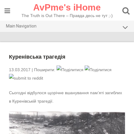
Skip
AvPme's iHome
to
content
The Truth is Out There – Правда десь не тут ;-)
Main Navigation
Погляди
Тести
Куренівська трагедія
Рекомендую
13.03.2017
| Поширити:
Сьогодні відбулося щорічне
вшанування пам’яті загиблих
в Куренівській трагедії
.