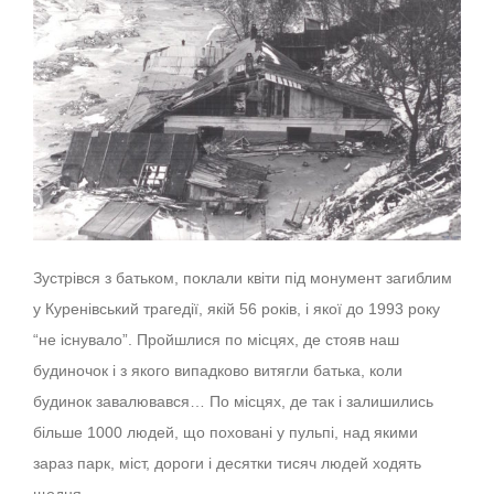
Зустрівся з батьком, поклали квіти під монумент загиблим
у Куренівський трагедії, якій 56 років, і якої до 1993 року
“не існувало”. Пройшлися по місцях, де стояв наш
будиночок і з якого випадково витягли батька, коли
будинок завалювався… По місцях, де так і залишились
більше 1000 людей, що поховані у пульпі, над якими
зараз парк, міст, дороги і десятки тисяч людей ходять