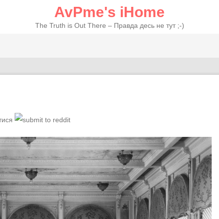
AvPme's iHome
The Truth is Out There – Правда десь не тут ;-)