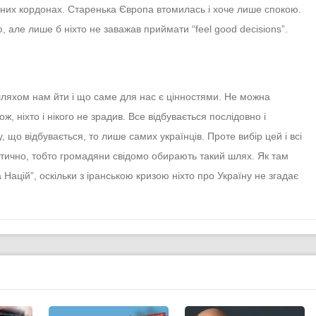
хідних кордонах. Старенька Європа втомилась і хоче лише спокою.
 але лише б ніхто не заважав приймати “feel good decisions”.
 шляхом нам йти і що саме для нас є цінностями. Не можна
ож, ніхто і нікого не зрадив. Все відбувається послідовно і
, що відбувається, то лише самих українців. Проте вибір цей і всі
тично, тобто громадяни свідомо обирають такий шлях. Як там
 Націй”, оскільки з іранською кризою ніхто про Україну не згадає