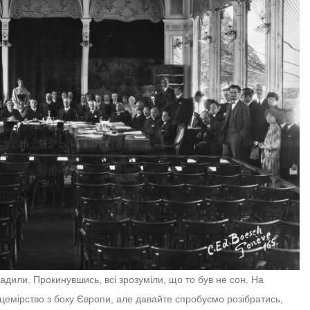
адили. Прокинувшись, всі зрозуміли, що то був не сон. На
ицемірство з боку Європи, але давайте спробуємо розібратись,