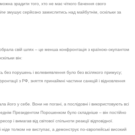
можна зрадити того, хто не має чіткого бачення свого
ine
змушує серйозно замислитись над майбутнім, оскільки за
 обрала свій шлях – це менша конфронтація з країною-окупантом
кільки він:
ь без порушень і волевиявлення було без всілякого примусу;
ронтації з РФ, зняття принаймні частини санкцій і відновлення
 його у себе. Вони не погані, а послідовні і використовують всі
ереднім Президентом Порошенком було складніше – він постійно
сор і вимагав від світової спільноти реакції відповідної.
 і ніде толком не виступає, а демонструє по-європейські високий