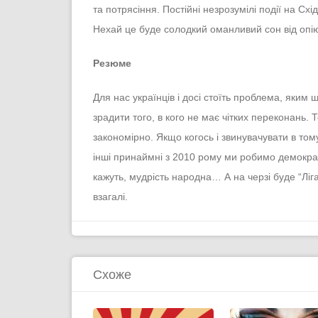
та потрясіння. Постійні незрозумілі події на С
Нехай це буде солодкий оманливий сон від опію,
Резюме
Для нас українців і досі стоїть проблема, яким
зрадити того, в кого не має чітких переконань. Т
закономірно. Якщо когось і звинувачувати в тому
інші принаймні з 2010 рому ми робимо демокра
кажуть, мудрість народна… А на черзі буде “Ліга
взагалі.
Схоже