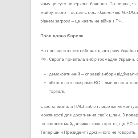
чому це суто поверхове бачення. По-перше, як 
майбутнього – останнє
дослідження від VoxUkra
рівнем загрози – це навіть не війна з РФ.
Послідовна Європа
На президентських виборах цього року Україна
РФ. Європа привітала вибір громадян України, ос
демократичний – справді вибори відбувалис
збігається з намірами ЄС – зменшення конф
торгівлі.
Європа визнала НАШ вибір і лише імплементувала
можливості для досягнення своїх цілей. З поп
на світових майданчиках казав про те, що РФ-агре
Теперішній Президент і досі нічого не говорить,