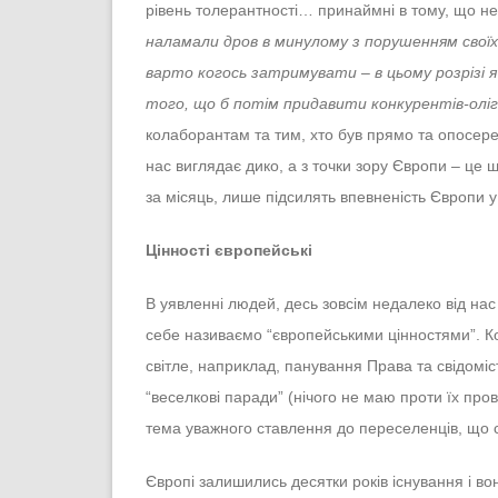
рівень толерантності… принаймні в тому, що не
наламали дров в минулому з порушенням своїх 
варто когось затримувати – в цьому розрізі я
того, що б потім придавити конкурентів-оліга
колаборантам та тим, хто був прямо та опосере
нас виглядає дико, а з точки зору Європи – це 
за місяць, лише підсилять впевненість Європи у 
Цінності європейські
В уявленні людей, десь зовсім недалеко від нас 
себе називаємо “європейськими цінностями”. Ко
світле, наприклад, панування Права та свідоміс
“веселкові паради” (нічого не маю проти їх про
тема уважного ставлення до переселенців, що с
Європі залишились десятки років існування і во