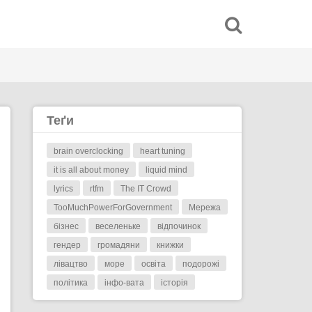
Теґи
brain overclocking
heart tuning
it is all about money
liquid mind
lyrics
rtfm
The IT Crowd
TooMuchPowerForGovernment
Мережа
бізнес
веселеньке
відпочинок
гендер
громадяни
книжки
лівацтво
море
освіта
подорожі
політика
інфо-вата
історія