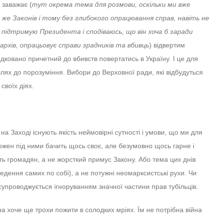
 заважає (
тут окрема тема для розмови, оскільки ми вже
же Законів і тому без глибокого опрацювання справ, навіть не
 підтримую Президента і сподіваюсь, що він хоча б заради
рхів, опрацьовує справи зрадників та вбивць
) відвертим
дковано причетний до вбивств повертатись в Україну. І це для
шлях до порозуміння. Вибори до Верховної ради, які відбудуться
своїх діях.
на Заході існують якість неймовірні сутності і умови, що ми для
жен під ними бачить щось своє, але безумовно щось гарне і
ть громадян, а не жорсткий примус Закону. Або тема цих днів
ведення самих по собі), а не потужні неомарксистські рухи. Чи
упроводжується ігноруванням значної частини прав тубільців.
на хоче ще трохи пожити в солодких мріях. Їм не потрібна війна