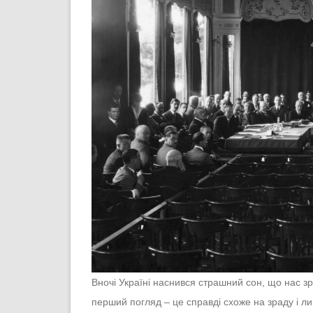
Вночі Україні наснився страшний сон, що нас зр
перший погляд – це справді схоже на зраду і л