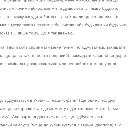
у і порушити право іншої Людини) мене жінкою, звертатись до
стуватись жіночими вбиральнями та душовими… І якщо будь-хто
ю, то я можу засудити його\їх – для Канади це вже реальність.
ільки я можу також назвати себе качкою, або будь-ким чи будь-чим
доказів… лише тому, що я так вважаю.
чка! І всі мають сприймати мене таким, погоджуватись, захищати
 що це не так, то це він неправий), викладати качиний гендер в
ти кримінальну відповідальність за неприйняття мене у ролі
о відбувається в Україні… наші “скрєпи” (ще одне лихо для
Нам це не страшно, аж до моменту підняття рівня життя (а ми
ку). Але варто подивитись на те, що відбувається в
анські кампуси (місце до культивується лівацька ідеологія) з їх