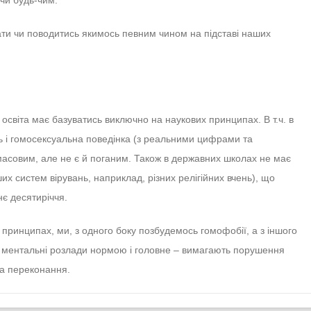
 чи будь-чим.
ати чи поводитись якимось певним чином на підставі наших
 освіта має базуватись виключно на наукових принципах. В т.ч. в
сь і гомосексуальна поведінка (з реальними цифрами та
масовим, але не є й поганим. Також в державних школах не має
нших систем вірувань, наприклад, різних релігійних вчень), що
є десятиріччя.
 принципах, ми, з одного боку позбудемось гомофобії, а з іншого
ть ментальні розлади нормою і головне – вимагають порушення
та переконання.