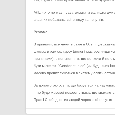
Так, будь-хто має право вважати себе будь-ким
АЛЕ ніхто не має права вимагати від інших дум
власних побажань, світогляду та почуттів.
Резюме
В принципі, все лежить саме в Освіті і державна
школах в рамках курсу Біології має розглядати
причинами), з поясненням, що це, хоча й не є 
бути місця т.з. “Gender studies” (чи будь-яких і
масово проштовхуються в систему освіти останн
За допомогою освіти, що базується на наукових
– не буде масової пошесті ліваків, що вважаю
Прав і Свобод інших людей через свої почуття 