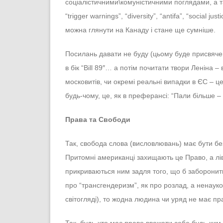
соціалістичними\комуністичними поглядами, а так
“trigger warnings”, “diversity”, “antifa”, “social
можна глянути на Канаду і стане ще сумніше.
Посилань давати не буду (цьому буде присвяче
в бік “Bill 89″… а потім почитати твори Леніна 
московитів, чи окремі реальні випадки в ЄС – ц
будь-чому, це, як в преферансі: “Пали більше – 
Права та Свободи
Так, свобода слова (висловлювань) має бути б
Притомні американці захищають це Право, а ліва
прикриваються ним задля того, що б заборонити 
про “трансгендеризм”, як про розлад, а ненау
світогляді), то жодна людина чи уряд не має пр