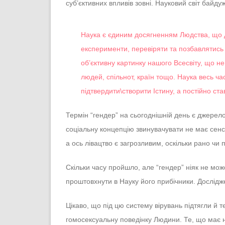
суб’єктивних впливів зовні. Науковий світ байду
Наука є єдиним досягненням Людства, що 
експерименти, перевіряти та позбавлятись
об’єктивну картинку нашого Всесвіту, що не 
людей, спільнот, країн тощо. Наука весь ча
підтвердити\створити Істину, а постійно ста
Термін “гендер” на сьогоднішній день є джерел
соціальну концепцію звинувачувати не має сенс
а ось лівацтво є загрозливим, оскільки рано чи п
Скільки часу пройшло, але “гендер” ніяк не мо
проштовхнути в Науку його прибічники. Дослід
Цікаво, що під цю систему вірувань підтягли й 
гомосексуальну поведінку Людини. Те, що має 