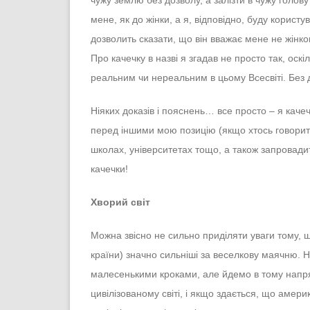
чужу землю без дозволу, а залізти в чужу голов
мене, як до жінки, а я, відповідно, буду кори
дозволить сказати, що він вважає мене не жінко
Про качечку в назві я згадав не просто так, оск
реальним чи нереальним в цьому Всесвіті. Без 
Ніяких доказів і пояснень… все просто – я каче
перед іншими мою позицію (якщо хтось говорить,
школах, університетах тощо, а також запровади
качечки!
Хворий світ
Можна звісно не сильно приділяти уваги тому, щ
країни) значно сильніші за веселкову маячню. 
малесенькими кроками, але йдемо в тому напрям
цивілізованому світі, і якщо здається, що америк