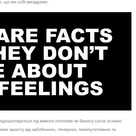
го, що ми собі вигадуємо.
ідлаштовується під вимоги політиків чи бізнесу (хоча останні
ізми захисту від забобонних, печерних, маніпулятивних та