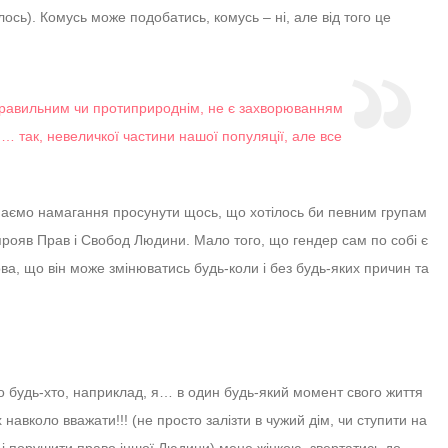
ілось). Комусь може подобатись, комусь – ні, але від того це
правильним чи протиприроднім, не є захворюванням
 так, невеличкої частини нашої популяції, але все
маємо намагання просунути щось, що хотілось би певним групам
рояв Прав і Свобод Людини. Мало того, що гендер сам по собі є
ва, що він може змінюватись будь-коли і без будь-яких причин та
о будь-хто, наприклад, я… в один будь-який момент свого життя
іх навколо вважати!!! (не просто залізти в чужий дім, чи ступити на