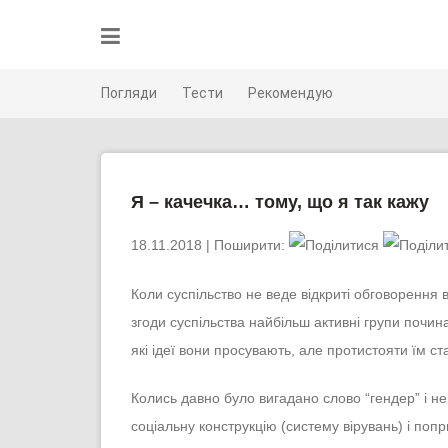
Skip
to
content
Погляди
Тести
Рекомендую
Я – качечка… тому, що я так кажу
18.11.2018
| Поширити:
Коли суспільство не веде відкриті обговорення в
згоди суспільства найбільш активні групи почи
які ідеї вони просувають, але протистояти їм ст
Колись давно було вигадано слово “гендер” і н
соціальну конструкцію (систему вірувань) і поп