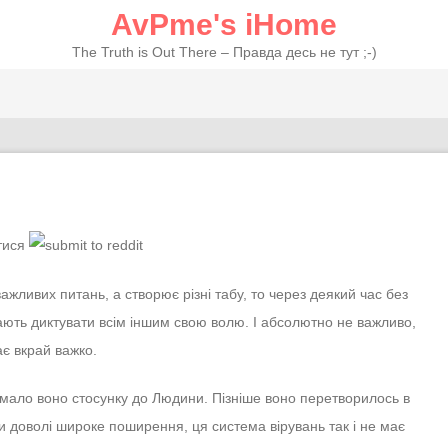
AvPme's iHome
The Truth is Out There – Правда десь не тут ;-)
ажливих питань, а створює різні табу, то через деякий час без
нають диктувати всім іншим свою волю. І абсолютно не важливо,
ає вкрай важко.
емало воно стосунку до Людини. Пізніше воно перетворилось в
ри доволі широке поширення, ця система вірувань так і не має