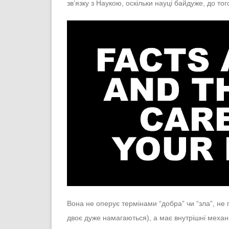
зв’язку з Наукою, оскільки науці байдуже, до то
Вона не оперує термінами “добра” чи “зла”, не п
двоє дуже намагаються), а має внутрішні механ