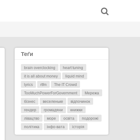
Теґи
brain overclocking
heart tuning
it is all about money
liquid mind
lyrics
rtfm
The IT Crowd
TooMuchPowerForGovernment
Мережа
бізнес
веселеньке
відпочинок
гендер
громадяни
книжки
лівацтво
море
освіта
подорожі
політика
інфо-вата
історія