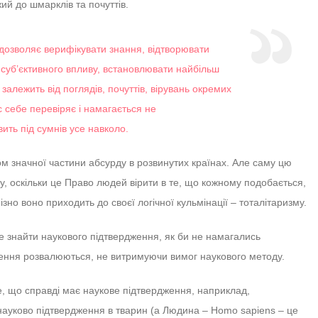
жий до шмарклів та почуттів.
дозволяє верифікувати знання, відтворювати
 суб’єктивного впливу, встановлювати найбільш
залежить від поглядів, почуттів, вірувань окремих
с себе перевіряє і намагається не
вить під сумнів усе навколо.
ом значної частини абсурду в розвинутих країнах. Але саму цю
у, оскільки це Право людей вірити в те, що кожному подобається,
ізно воно приходить до своєї логічної кульмінації – тоталітаризму.
же знайти наукового підтвердження, як би не намагались
ження розвалюються, не витримуючи вимог наукового методу.
те, що справді має наукове підтвердження, наприклад,
науково підтвердження в тварин (а Людина – Homo sapiens – це