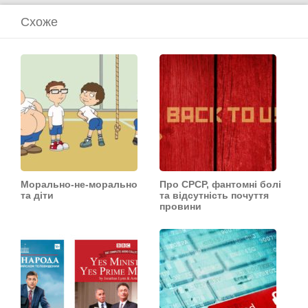
Схоже
Морально-не-морально
Про СРСР, фантомні болі
та діти
та відсутність почуття
провини