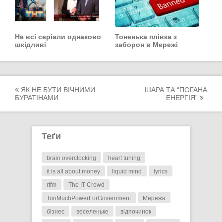
Не всі серіали однаково
Тоненька плівка з
шкідливі
заборон в Мережі
Post
ЯК НЕ БУТИ ВІЧНИМИ
ШАРА ТА “ПОГАНА
БУРАТІНАМИ
ЕНЕРГІЯ”
navigation
Теґи
brain overclocking
heart tuning
it is all about money
liquid mind
lyrics
rtfm
The IT Crowd
TooMuchPowerForGovernment
Мережа
бізнес
веселеньке
відпочинок