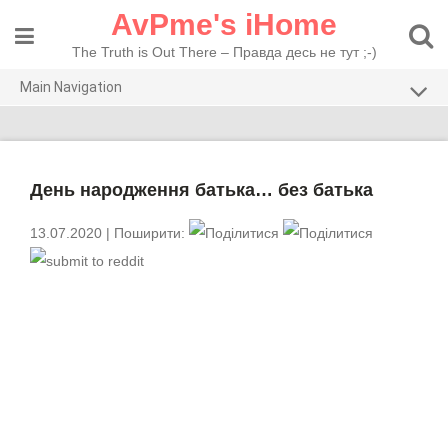
Skip
AvPme's iHome
to
content
The Truth is Out There – Правда десь не тут ;-)
Main Navigation
Погляди
Тести
День народження батька… без батька
Рекомендую
13.07.2020
| Поширити: