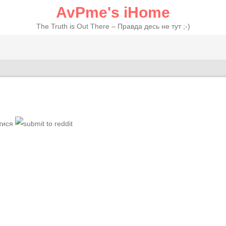
AvPme's iHome
The Truth is Out There – Правда десь не тут ;-)