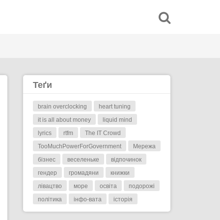
Теґи
brain overclocking
heart tuning
it is all about money
liquid mind
lyrics
rtfm
The IT Crowd
TooMuchPowerForGovernment
Мережа
бізнес
веселеньке
відпочинок
гендер
громадяни
книжки
лівацтво
море
освіта
подорожі
політика
інфо-вата
історія